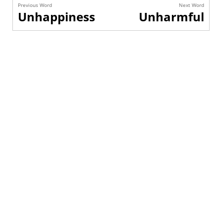
Previous Word
Next Word
Unhappiness
Unharmful