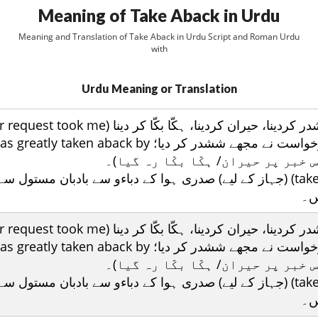
Meaning of Take Aback in Urdu
Meaning and Translation of Take Aback in Urdu Script and Roman Urdu
with
Urdu Meaning or Translation
سٹ پٹا دینا، ششدر کردینا، حیران کردینا، ہکّا  (your request took me
تمہاری درخواست نے مجھے ششدر کر دیا I was greatly taken aback by
 taken aback) (جہاز کے لیے) صدری ہوا کے دباءو سے بادبان مستول سے چمٹے
ں۔
سٹ پٹا دینا، ششدر کردینا، حیران کردینا، ہکّا  (your request took me
تمہاری درخواست نے مجھے ششدر کر دیا I was greatly taken aback by
 taken aback) (جہاز کے لیے) صدری ہوا کے دباءو سے بادبان مستول سے چمٹے
ں۔